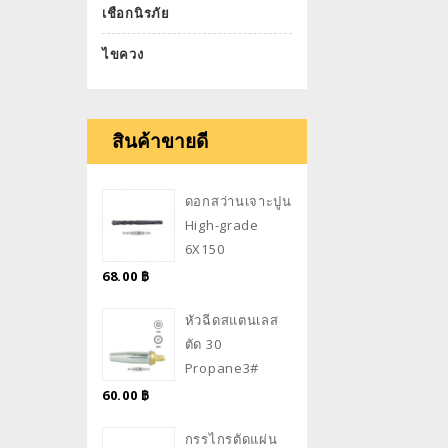
เชือกนิรภัย
ไขควง
สินค้าขายดี
ดอกสว่านเจาะปูน
High-grade
6X150
68.00
฿
หัวฉีดสแตนเลส
ตัด 30
Propane3#
60.00
฿
กรรไกรตัดแผ่น